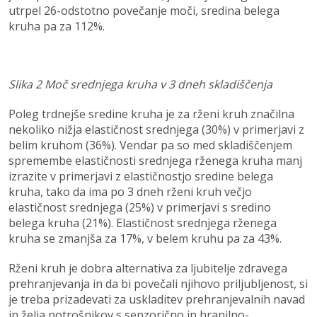
utrpel 26-odstotno povečanje moči, sredina belega
kruha pa za 112%.
Slika 2 Moč srednjega kruha v 3 dneh skladiščenja
Poleg trdnejše sredine kruha je za rženi kruh značilna
nekoliko nižja elastičnost srednjega (30%) v primerjavi z
belim kruhom (36%). Vendar pa so med skladiščenjem
spremembe elastičnosti srednjega rženega kruha manj
izrazite v primerjavi z elastičnostjo sredine belega
kruha, tako da ima po 3 dneh rženi kruh večjo
elastičnost srednjega (25%) v primerjavi s sredino
belega kruha (21%). Elastičnost srednjega rženega
kruha se zmanjša za 17%, v belem kruhu pa za 43%.
Rženi kruh je dobra alternativa za ljubitelje zdravega
prehranjevanja in da bi povečali njihovo priljubljenost, si
je treba prizadevati za uskladitev prehranjevalnih navad
in želja potrošnikov s senzorično in hranilno-