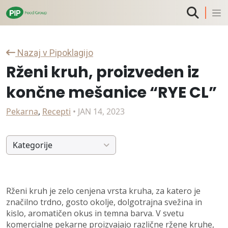
Nazaj v Pipoklagijo
Rženi kruh, proizveden iz
končne mešanice “RYE CL”
Pekarna
,
Recepti
• JAN 14, 2023
Kategorije
Rženi kruh je zelo cenjena vrsta kruha, za katero je
značilno trdno, gosto okolje, dolgotrajna svežina in
kislo, aromatičen okus in temna barva. V svetu
komercialne pekarne proizvajajo različne ržene kruhe,