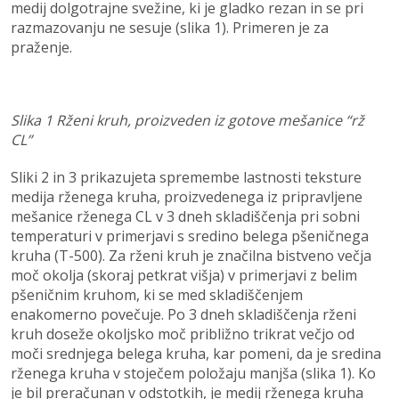
medij dolgotrajne svežine, ki je gladko rezan in se pri
razmazovanju ne sesuje (slika 1). Primeren je za
praženje.
Slika 1 Rženi kruh, proizveden iz gotove mešanice “rž
CL”
Sliki 2 in 3 prikazujeta spremembe lastnosti teksture
medija rženega kruha, proizvedenega iz pripravljene
mešanice rženega CL v 3 dneh skladiščenja pri sobni
temperaturi v primerjavi s sredino belega pšeničnega
kruha (T-500). Za rženi kruh je značilna bistveno večja
moč okolja (skoraj petkrat višja) v primerjavi z belim
pšeničnim kruhom, ki se med skladiščenjem
enakomerno povečuje. Po 3 dneh skladiščenja rženi
kruh doseže okoljsko moč približno trikrat večjo od
moči srednjega belega kruha, kar pomeni, da je sredina
rženega kruha v stoječem položaju manjša (slika 1). Ko
je bil preračunan v odstotkih, je medij rženega kruha