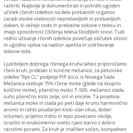
razkriti. Najbolje je dokumentirati in potrditi ugoden
učinek rženih izdelkov na delo prebavnih organov
zaradi visoke vsebnosti neprebavljivih in prebavljivih
vlaken, ki vežejo vodo in prebavne sokove v telesu in
imajo sposobnost čiščenja telesa škodljivih snovi. Tudi
redno uživanje rženih izdelkov povečuje občutek sitosti
in ugodno vpliva na nadzor apetita in vzdrževanje
telesne teže.
Ljubiteljem dobrega rženega kruha lahko priporočamo
rženi kruh, pridelan iz končne mešanice, za pekovske
izdelke “Rye CL” podjetje PIP d.o.o. iz Novega Sada.
Mešanica vsebuje 75% ržene moke (glede na skupno
količino moke), pšenično moko T-500, mešanico slada,
suho pšenično kislo zelje, sol in encime. Ta posebna
mešanica moke in slada po peki daje kruhu harmonično
aromo in rahlo poudarjen kislo-slan okus, dober
volumen, prijetno trdno in lepo povezano okolje,
izrazito in enakomerno svetlo rjavo barvo z dobro
razvitimi porami. Za kruh je značilen sočen, kompakten