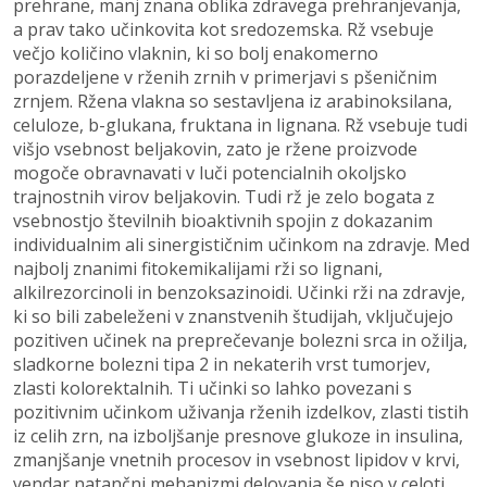
prehrane, manj znana oblika zdravega prehranjevanja,
a prav tako učinkovita kot sredozemska. Rž vsebuje
večjo količino vlaknin, ki so bolj enakomerno
porazdeljene v rženih zrnih v primerjavi s pšeničnim
zrnjem. Ržena vlakna so sestavljena iz arabinoksilana,
celuloze, b-glukana, fruktana in lignana. Rž vsebuje tudi
višjo vsebnost beljakovin, zato je ržene proizvode
mogoče obravnavati v luči potencialnih okoljsko
trajnostnih virov beljakovin. Tudi rž je zelo bogata z
vsebnostjo številnih bioaktivnih spojin z dokazanim
individualnim ali sinergističnim učinkom na zdravje. Med
najbolj znanimi fitokemikalijami rži so lignani,
alkilrezorcinoli in benzoksazinoidi. Učinki rži na zdravje,
ki so bili zabeleženi v znanstvenih študijah, vključujejo
pozitiven učinek na preprečevanje bolezni srca in ožilja,
sladkorne bolezni tipa 2 in nekaterih vrst tumorjev,
zlasti kolorektalnih. Ti učinki so lahko povezani s
pozitivnim učinkom uživanja rženih izdelkov, zlasti tistih
iz celih zrn, na izboljšanje presnove glukoze in insulina,
zmanjšanje vnetnih procesov in vsebnost lipidov v krvi,
vendar natančni mehanizmi delovanja še niso v celoti