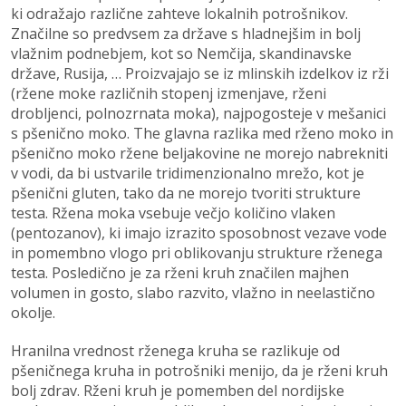
ki odražajo različne zahteve lokalnih potrošnikov.
Značilne so predvsem za države s hladnejšim in bolj
vlažnim podnebjem, kot so Nemčija, skandinavske
države, Rusija, … Proizvajajo se iz mlinskih izdelkov iz rži
(ržene moke različnih stopenj izmenjave, rženi
drobljenci, polnozrnata moka), najpogosteje v mešanici
s pšenično moko. The glavna razlika med rženo moko in
pšenično moko ržene beljakovine ne morejo nabrekniti
v vodi, da bi ustvarile tridimenzionalno mrežo, kot je
pšenični gluten, tako da ne morejo tvoriti strukture
testa. Ržena moka vsebuje večjo količino vlaken
(pentozanov), ki imajo izrazito sposobnost vezave vode
in pomembno vlogo pri oblikovanju strukture rženega
testa. Posledično je za rženi kruh značilen majhen
volumen in gosto, slabo razvito, vlažno in neelastično
okolje.
Hranilna vrednost rženega kruha se razlikuje od
pšeničnega kruha in potrošniki menijo, da je rženi kruh
bolj zdrav. Rženi kruh je pomemben del nordijske