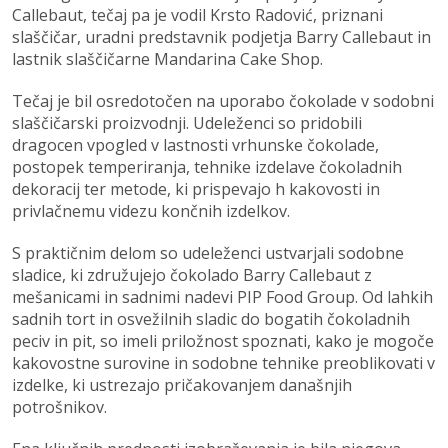
Callebaut, tečaj pa je vodil Krsto Radović, priznani
slaščičar, uradni predstavnik podjetja Barry Callebaut in
lastnik slaščičarne Mandarina Cake Shop.
Tečaj je bil osredotočen na uporabo čokolade v sodobni
slaščičarski proizvodnji. Udeleženci so pridobili
dragocen vpogled v lastnosti vrhunske čokolade,
postopek temperiranja, tehnike izdelave čokoladnih
dekoracij ter metode, ki prispevajo h kakovosti in
privlačnemu videzu končnih izdelkov.
S praktičnim delom so udeleženci ustvarjali sodobne
sladice, ki združujejo čokolado Barry Callebaut z
mešanicami in sadnimi nadevi PIP Food Group. Od lahkih
sadnih tort in osvežilnih sladic do bogatih čokoladnih
peciv in pit, so imeli priložnost spoznati, kako je mogoče
kakovostne surovine in sodobne tehnike preoblikovati v
izdelke, ki ustrezajo pričakovanjem današnjih
potrošnikov.