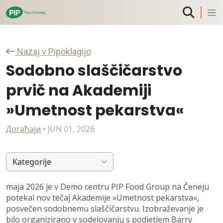
Nazaj v Pipoklagijo
Sodobno slaščičarstvo
prvič na Akademiji
»Umetnost pekarstva«
Догађаји
• JUN 01, 2026
Kategorije
maja 2026 je v Demo centru PIP Food Group na Čeneju
potekal nov tečaj Akademije »Umetnost pekarstva«,
posvečen sodobnemu slaščičarstvu. Izobraževanje je
bilo organizirano v sodelovanju s podjetjem Barry