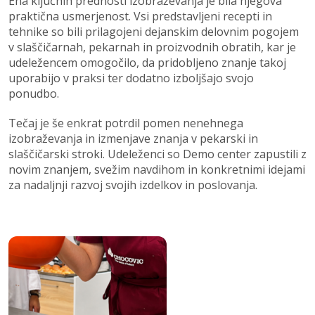
Ena ključnih prednosti izobraževanja je bila njegova
praktična usmerjenost. Vsi predstavljeni recepti in
tehnike so bili prilagojeni dejanskim delovnim pogojem
v slaščičarnah, pekarnah in proizvodnih obratih, kar je
udeležencem omogočilo, da pridobljeno znanje takoj
uporabijo v praksi ter dodatno izboljšajo svojo
ponudbo.
Tečaj je še enkrat potrdil pomen nenehnega
izobraževanja in izmenjave znanja v pekarski in
slaščičarski stroki. Udeleženci so Demo center zapustili z
novim znanjem, svežim navdihom in konkretnimi idejami
za nadaljnji razvoj svojih izdelkov in poslovanja.