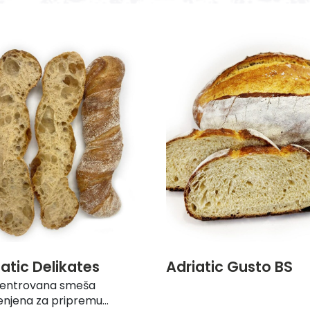
iatic Delikates
Adriatic Gusto BS
entrovana smeša
njena za pripremu...