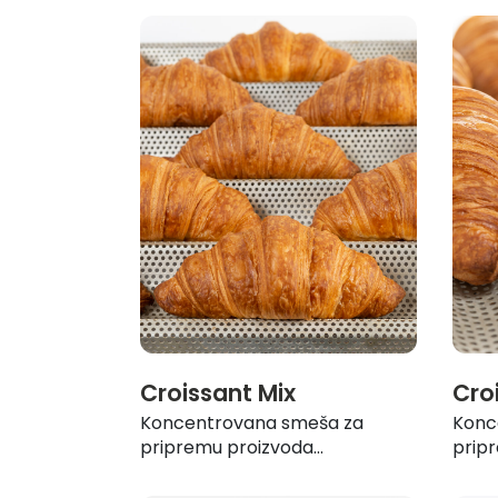
Croissant Mix
Cro
Koncentrovana smeša za
Konc
pripremu proizvoda...
pripr