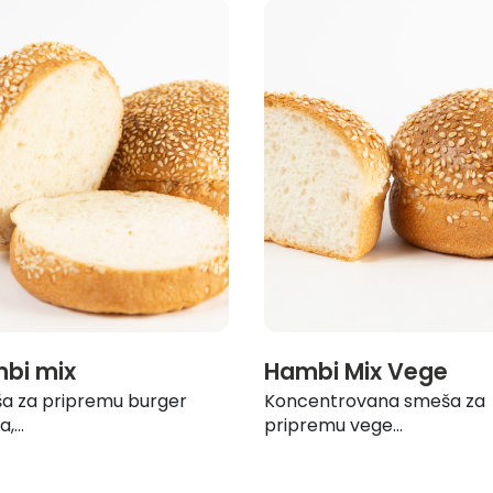
bi mix
Hambi Mix Vege
a za pripremu burger
Koncentrovana smeša za
,...
pripremu vege...