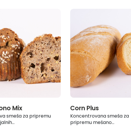
ono Mix
Corn Plus
va smeša za pripremu
Koncentrovana smeša za
alnih...
pripremu mešano...