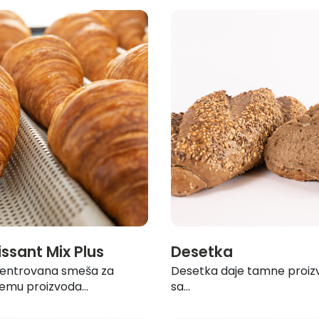
issant Mix Plus
Desetka
entrovana smeša za
Desetka daje tamne proiz
emu proizvoda...
sa...