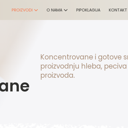
PROIZVODI
O NAMA
PIPOKLAGIJA
KONTAKT
Koncentrovane i gotove 
proizvodnju hleba, peciva 
proizvoda.
vane