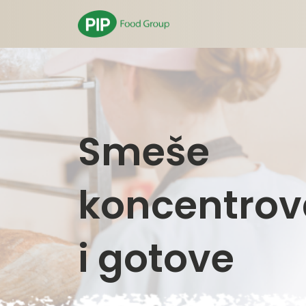
Smeše
koncentro
i gotove