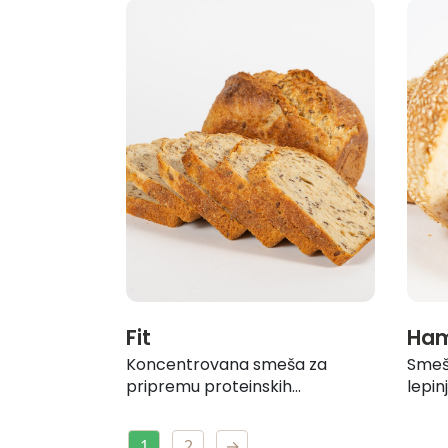
Fit
Ham
Koncentrovana smeša za
Smeš
pripremu proteinskih...
lepinja
1
2
→