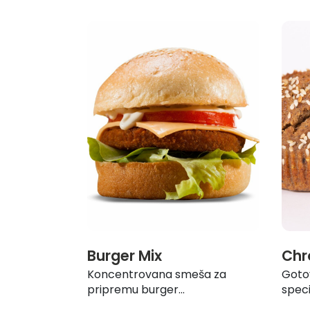
Burger Mix
Chr
Koncentrovana smeša za
Goto
pripremu burger...
specij