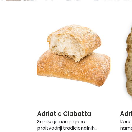
Adriatic Ciabatta
Adr
Smeša je namenjena
Konc
proizvodnji tradicionalnih...
name