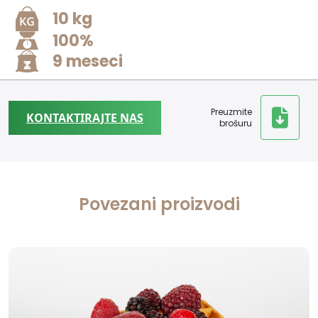
10 kg
100%
9 meseci
Preuzmite
KONTAKTIRAJTE NAS
brošuru
Povezani proizvodi