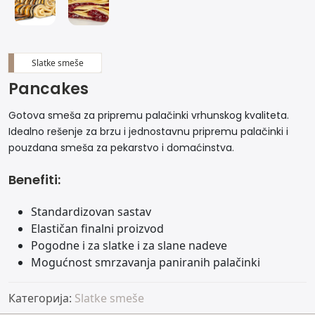
Slatke smeše
Pancakes
Gotova smeša za pripremu palačinki vrhunskog kvaliteta.
Idealno rešenje za brzu i jednostavnu pripremu palačinki i
pouzdana smeša za pekarstvo i domaćinstva.
Benefiti:
Standardizovan sastav
Elastičan finalni proizvod
Pogodne i za slatke i za slane nadeve
Mogućnost smrzavanja paniranih palačinki
Категорија:
Slatke smeše