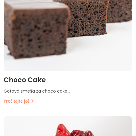
Choco Cake
Gotova smeša za choco cake...
Pročitajte još