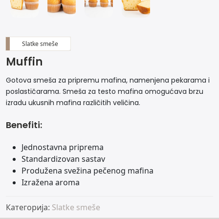
Slatke smeše
Muffin
Gotova smeša za pripremu mafina, namenjena pekarama i
poslastičarama. Smeša za testo mafina omogućava brzu
izradu ukusnih mafina različitih veličina.
Benefiti:
Jednostavna priprema
Standardizovan sastav
Produžena svežina pečenog mafina
Izražena aroma
Категорија:
Slatke smeše