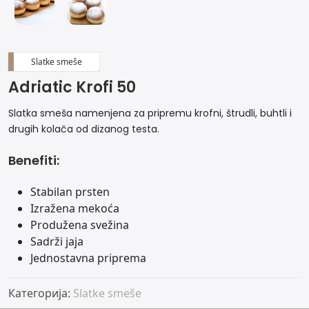
Slatke smeše
Adriatic Krofi 50
Slatka smeša namenjena za pripremu krofni, štrudli, buhtli i
drugih kolača od dizanog testa.
Benefiti:
Stabilan prsten
Izražena mekoća
Produžena svežina
Sadrži jaja
Jednostavna priprema
Категорија:
Slatke smeše