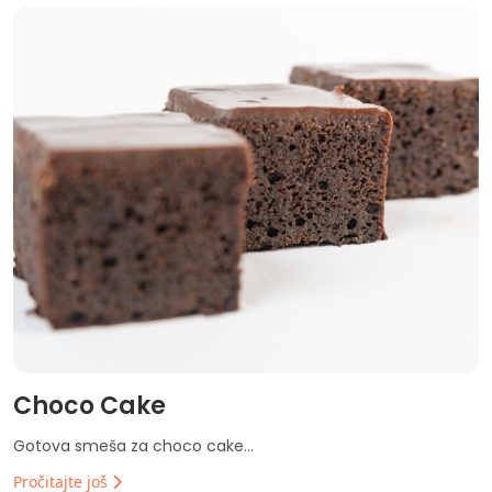
Choco Cake
Gotova smeša za choco cake...
Pročitajte još