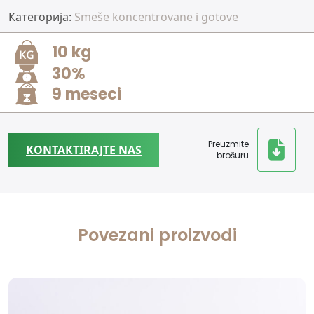
Категорија:
Smeše koncentrovane i gotove
10 kg
30%
9 meseci
Preuzmite
KONTAKTIRAJTE NAS
brošuru
Povezani proizvodi