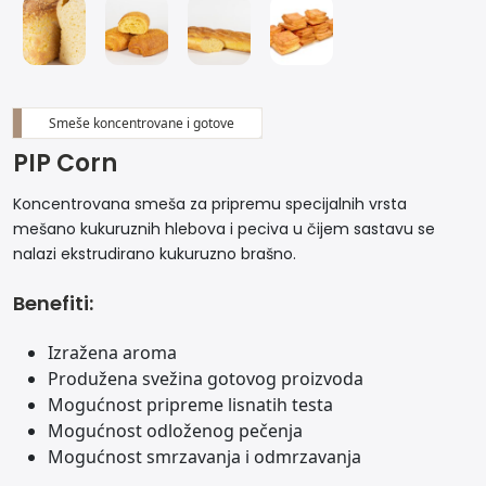
Smeše koncentrovane i gotove
PIP Corn
Koncentrovana smeša za pripremu specijalnih vrsta
mešano kukuruznih hlebova i peciva u čijem sastavu se
nalazi ekstrudirano kukuruzno brašno.
Benefiti:
Izražena aroma
Produžena svežina gotovog proizvoda
Mogućnost pripreme lisnatih testa
Mogućnost odloženog pečenja
Mogućnost smrzavanja i odmrzavanja