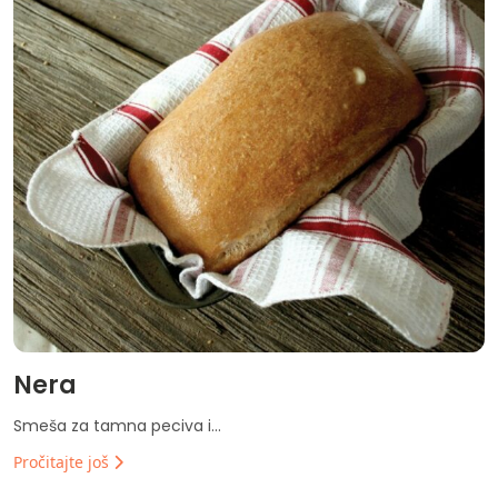
Nera
Smeša za tamna peciva i...
Pročitajte još