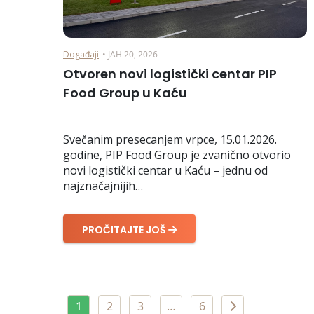
Događaji
• ЈАН 20, 2026
Otvoren novi logistički centar PIP
Food Group u Kaću
Svečanim presecanjem vrpce, 15.01.2026.
godine, PIP Food Group je zvanično otvorio
novi logistički centar u Kaću – jednu od
najznačajnijih…
PROČITAJTE JOŠ
1
2
3
…
6