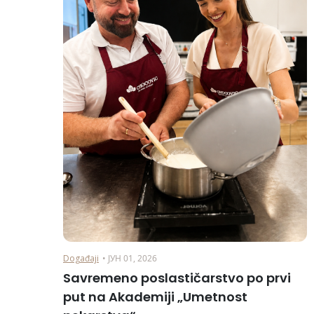
Događaji
• ЈУН 01, 2026
Savremeno poslastičarstvo po prvi
put na Akademiji „Umetnost