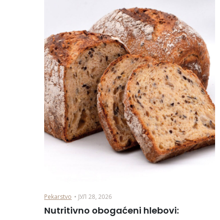
Pekarstvo
• ЈУЛ 28, 2026
Nutritivno obogaćeni hlebovi: