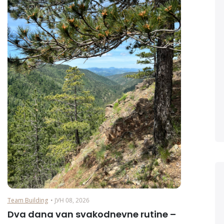
Team Building
• ЈУН 08, 2026
Dva dana van svakodnevne rutine –