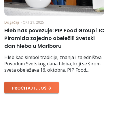
Događaji
• ОКТ 21, 2025
Hleb nas povezuje: PIP Food Group i IC
Piramida zajedno obeležili Svetski
dan hleba u Mariboru
Hleb kao simbol tradicije, znanja i zajedništva
Povodom Svetskog dana hleba, koji se širom
sveta obeležava 16. oktobra, PIP Food…
PROČITAJTE JOŠ