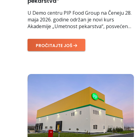
pekarstva“
U Demo centru PIP Food Group na Čeneju 28.
maja 2026. godine održan je novi kurs
Akademije „Umetnost pekarstva“, posvećen…
PROČITAJTE JOŠ