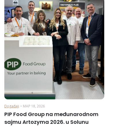
Događaji
• МАР 18, 2026
PIP Food Group na međunarodnom
sajmu Artozyma 2026. u Solunu