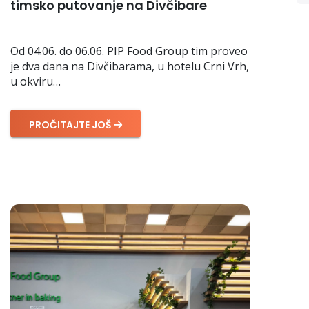
timsko putovanje na Divčibare
Od 04.06. do 06.06. PIP Food Group tim proveo
je dva dana na Divčibarama, u hotelu Crni Vrh,
u okviru…
PROČITAJTE JOŠ