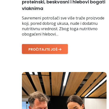
proteinski, beskvasni i hlebovi bogati
vlaknima
Savremeni potrošači sve više traže proizvode
koji, pored dobrog ukusa, nude i dodatnu
nutritivnu vrednost. Zbog toga nutritivno
obogaćeni hlebovi…
PROČITAJTE JOŠ