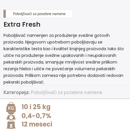
Poboljšivači za posebne namene
Extra Fresh
Poboljšivač namenjen za produženje svežine gotovih
proizvoda. Njegovom upotrebom poboljšavaju se
karakteristike testa kao i kvalitet krajnjeg proizvoda tako što
utiče na produženje svežine upakovanih i neupakovanih
pekarskih proizvoda, smanjuje mrvljivost sredine prilikom
rezanja hleba i utiče ne povećanje volumena pekarskih
proizvoda. Prilikom zamesa nije potrebno dodavati redovan
pekarski poboljšivač.
Категорија:
Poboljšivači za posebne namene
10 i 25 kg
0,4-0,7%
12 meseci