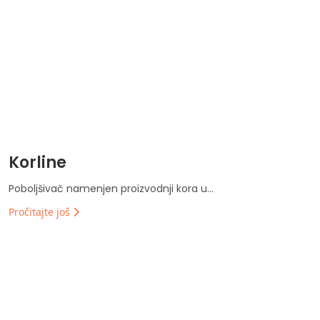
Korline
Poboljšivač namenjen proizvodnji kora u...
Pročitajte još