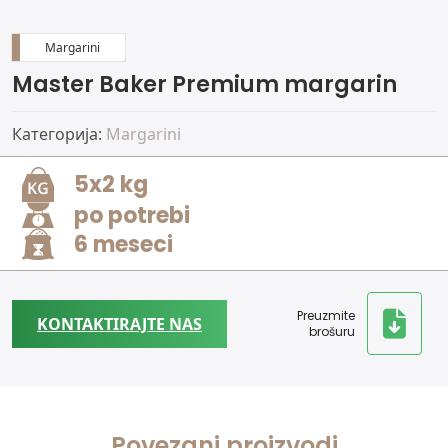
Margarini
Master Baker Premium margarin
Категорија:
Margarini
5x2 kg
po potrebi
6 meseci
Preuzmite
KONTAKTIRAJTE NAS
brošuru
Povezani proizvodi