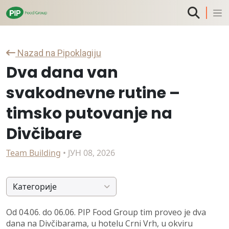
Nazad na Pipoklagiju
Dva dana van
svakodnevne rutine –
timsko putovanje na
Divčibare
Team Building
• ЈУН 08, 2026
Категорије
Od 04.06. do 06.06. PIP Food Group tim proveo je dva
dana na Divčibarama, u hotelu Crni Vrh, u okviru