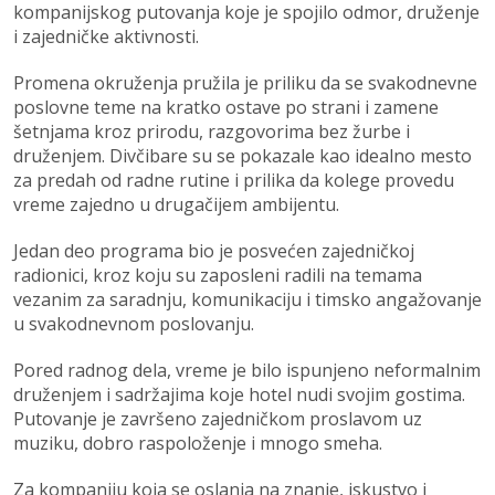
kompanijskog putovanja koje je spojilo odmor, druženje
i zajedničke aktivnosti.
Promena okruženja pružila je priliku da se svakodnevne
poslovne teme na kratko ostave po strani i zamene
šetnjama kroz prirodu, razgovorima bez žurbe i
druženjem. Divčibare su se pokazale kao idealno mesto
za predah od radne rutine i prilika da kolege provedu
vreme zajedno u drugačijem ambijentu.
Jedan deo programa bio je posvećen zajedničkoj
radionici, kroz koju su zaposleni radili na temama
vezanim za saradnju, komunikaciju i timsko angažovanje
u svakodnevnom poslovanju.
Pored radnog dela, vreme je bilo ispunjeno neformalnim
druženjem i sadržajima koje hotel nudi svojim gostima.
Putovanje je završeno zajedničkom proslavom uz
muziku, dobro raspoloženje i mnogo smeha.
Za kompaniju koja se oslanja na znanje, iskustvo i