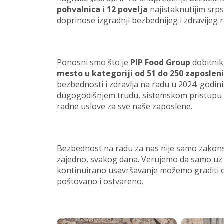
pohvalnica i 12 povelja
najistaknutijim srp
doprinose izgradnji bezbednijeg i zdravijeg
Ponosni smo što je
PIP Food Group
dobitni
mesto u kategoriji od 51 do 250 zaposlen
bezbednosti i zdravlja na radu u 2024. godin
dugogodišnjem trudu, sistemskom pristupu i
radne uslove za sve naše zaposlene.
Bezbednost na radu za nas nije samo zakons
zajedno, svakog dana. Verujemo da samo u
kontinuirano usavršavanje možemo graditi org
poštovano i ostvareno.