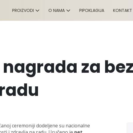
PROIZVODI
O NAMA
PIPOKLAGIJA
KONTAKT
 nagrada za bez
 radu
ečanoj ceremoniji dodeljene su nacionalne
ti i zdravlja na radu. Uručeno je
pet