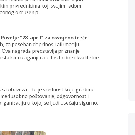
skim privrednicima koji svojim radom
 radnog okruženja.
k
Povelje “28. april” za osvojeno treće
ih
, za poseban doprinos i afirmaciju
i. Ova nagrada predstavlja priznanje
 stalnim ulaganjima u bezbedne i kvalitetne
ka obaveza – to je vrednost koju gradimo
z međusobno poštovanje, odgovornost i
anizaciju u kojoj se ljudi osećaju sigurno,