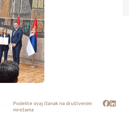
Podelite ovaj članak na društvenim
mrežama