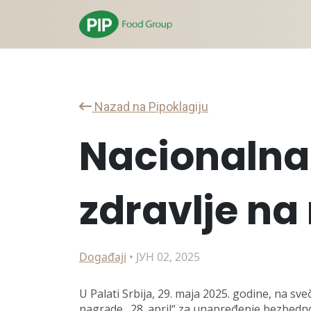
Nazad na Pipoklagiju
Nacionalna
zdravlje na
Događaji
• ЈУН 02, 2025
U Palati Srbija, 29. maja 2025. godine, na sv
nagrade „28. april“ za unapređenje bezbednos