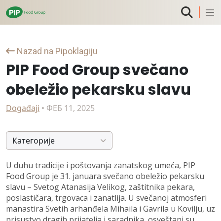
Nazad na Pipoklagiju
PIP Food Group svečano
obeležio pekarsku slavu
Događaji
• ФЕБ 11, 2025
Категорије
U duhu tradicije i poštovanja zanatskog umeća, PIP
Food Group je 31. januara svečano obeležio pekarsku
slavu – Svetog Atanasija Velikog, zaštitnika pekara,
poslastičara, trgovaca i zanatlija. U svečanoj atmosferi
manastira Svetih arhanđela Mihaila i Gavrila u Kovilju, uz
prisustvo dragih prijatelja i saradnika, osveštani su